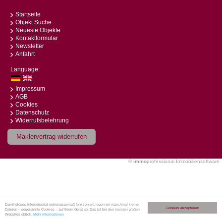
Startseite
Objekt Suche
Neueste Objekte
Kontaktformular
Newsletter
Anfahrt
Language:
Impressum
AGB
Cookies
Datenschutz
Widerrufsbelehrung
Maklervertrag widerrufen
©
immo
professional
Immobiliensoftware
Damit dieses Internetportal ordnungsgemäß funktioniert, legen wir manchmal kleine
Cookies akzeptieren
Dateien – sogenannte Cookies – auf Ihrem Gerät ab. Das ist bei den meisten großen
Websites üblich.
Mehr Informationen