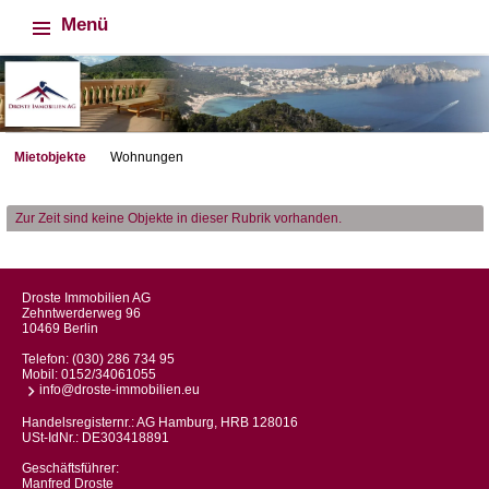
Menü
Mietobjekte
Wohnungen
Zur Zeit sind keine Objekte in dieser Rubrik vorhanden.
Droste Immobilien AG
Zehntwerderweg 96
10469 Berlin
Telefon:
(030) 286 734 95
Mobil:
0152/34061055
info@droste-immobilien.eu
Handelsregisternr.: AG Hamburg, HRB 128016
USt-IdNr.: DE303418891
Geschäftsführer:
Manfred Droste