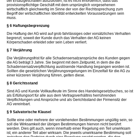
bei Ersatzgeschäften auszulösen, ist es nicht erforderlich, dass das
provisionspflichtige Geschäft mit dem ursprünglich vorgesehenen
wirtschaftlich gleichwertig im Sinne der von der Rechtssprechung zum
Begriff der wirtschaftlichen Identität entwickelten Voraussetzungen sein
muss.
§ 6 Haftungsbegrenzung
Die Haftung der AG wird auf grob fahrlässiges oder vorsätzliches Verhalten
begrenzt, soweit der Kunde durch das Verhalten der AG keinen
Körperschaden erleidet oder sein Leben verliert.
§ 7 Verjährung
Die Verjährungsfrist für alle Schadensersatzansprüche des Kunden gegen
die AG beträgt 3 Jahre. Sie beginnt mit dem Zeitpunkt, in dem die die
Schadensersatzverpflichtung auslösende Handlung begangen worden ist.
Sollten die gesetzlichen Verjährungsregelungen im Einzelfall für die AG zu
einer kürzeren Verjährung führen, gelten diese.
§ 8 Gerichtsstand
Sind AG und Kunde Vollkaufleute im Sinne des Handelsgesetzbuches, so ist
als Erfüllungsort für alle aus dem Vertragsverhältnis herrührenden
Verpflichtungen und Ansprüche und als Gerichtsstand der Firmensitz der
AG vereinbart.
§ 9 Salvatorische Klausel
Sollte eine oder mehrere der vorstehenden Bestimmungen ungültig sein, so
soll die Wirksamkeit der übrigen Bestimmungen hiervon nicht berührt
werden. Dies gilt auch, wenn innerhalb einer Regelung ein Teil unwirksam
ist, ein anderer Teil aber wirksam. Die jeweils unwirksame Bestimmung soll