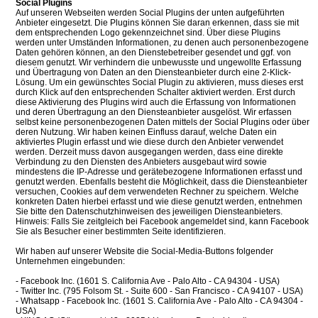
Social Plugins
Auf unseren Webseiten werden Social Plugins der unten aufgeführten
Anbieter eingesetzt. Die Plugins können Sie daran erkennen, dass sie mit
dem entsprechenden Logo gekennzeichnet sind. Über diese Plugins
werden unter Umständen Informationen, zu denen auch personenbezogene
Daten gehören können, an den Dienstebetreiber gesendet und ggf. von
diesem genutzt. Wir verhindern die unbewusste und ungewollte Erfassung
und Übertragung von Daten an den Diensteanbieter durch eine 2-Klick-
Lösung. Um ein gewünschtes Social Plugin zu aktivieren, muss dieses erst
durch Klick auf den entsprechenden Schalter aktiviert werden. Erst durch
diese Aktivierung des Plugins wird auch die Erfassung von Informationen
und deren Übertragung an den Diensteanbieter ausgelöst. Wir erfassen
selbst keine personenbezogenen Daten mittels der Social Plugins oder über
deren Nutzung. Wir haben keinen Einfluss darauf, welche Daten ein
aktiviertes Plugin erfasst und wie diese durch den Anbieter verwendet
werden. Derzeit muss davon ausgegangen werden, dass eine direkte
Verbindung zu den Diensten des Anbieters ausgebaut wird sowie
mindestens die IP-Adresse und gerätebezogene Informationen erfasst und
genutzt werden. Ebenfalls besteht die Möglichkeit, dass die Diensteanbieter
versuchen, Cookies auf dem verwendeten Rechner zu speichern. Welche
konkreten Daten hierbei erfasst und wie diese genutzt werden, entnehmen
Sie bitte den Datenschutzhinweisen des jeweiligen Diensteanbieters.
Hinweis: Falls Sie zeitgleich bei Facebook angemeldet sind, kann Facebook
Sie als Besucher einer bestimmten Seite identifizieren.
Wir haben auf unserer Website die Social-Media-Buttons folgender
Unternehmen eingebunden:
- Facebook Inc. (1601 S. California Ave - Palo Alto - CA 94304 - USA)
- Twitter Inc. (795 Folsom St. - Suite 600 - San Francisco - CA 94107 - USA)
- Whatsapp - Facebook Inc. (1601 S. California Ave - Palo Alto - CA 94304 -
USA)