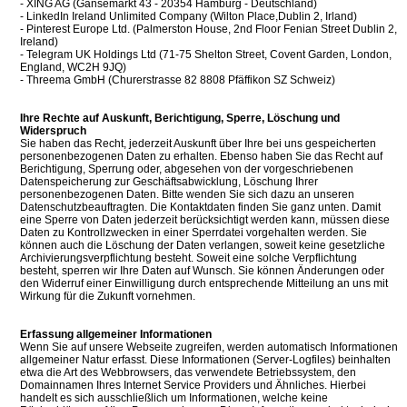
- XING AG (Gänsemarkt 43 - 20354 Hamburg - Deutschland)
- LinkedIn Ireland Unlimited Company (Wilton Place,Dublin 2, Irland)
- Pinterest Europe Ltd. (Palmerston House, 2nd Floor Fenian Street Dublin 2,
Ireland)
- Telegram UK Holdings Ltd (71-75 Shelton Street, Covent Garden, London,
England, WC2H 9JQ)
- Threema GmbH (Churerstrasse 82 8808 Pfäffikon SZ Schweiz)
Ihre Rechte auf Auskunft, Berichtigung, Sperre, Löschung und
Widerspruch
Sie haben das Recht, jederzeit Auskunft über Ihre bei uns gespeicherten
personenbezogenen Daten zu erhalten. Ebenso haben Sie das Recht auf
Berichtigung, Sperrung oder, abgesehen von der vorgeschriebenen
Datenspeicherung zur Geschäftsabwicklung, Löschung Ihrer
personenbezogenen Daten. Bitte wenden Sie sich dazu an unseren
Datenschutzbeauftragten. Die Kontaktdaten finden Sie ganz unten. Damit
eine Sperre von Daten jederzeit berücksichtigt werden kann, müssen diese
Daten zu Kontrollzwecken in einer Sperrdatei vorgehalten werden. Sie
können auch die Löschung der Daten verlangen, soweit keine gesetzliche
Archivierungsverpflichtung besteht. Soweit eine solche Verpflichtung
besteht, sperren wir Ihre Daten auf Wunsch. Sie können Änderungen oder
den Widerruf einer Einwilligung durch entsprechende Mitteilung an uns mit
Wirkung für die Zukunft vornehmen.
Erfassung allgemeiner Informationen
Wenn Sie auf unsere Webseite zugreifen, werden automatisch Informationen
allgemeiner Natur erfasst. Diese Informationen (Server-Logfiles) beinhalten
etwa die Art des Webbrowsers, das verwendete Betriebssystem, den
Domainnamen Ihres Internet Service Providers und Ähnliches. Hierbei
handelt es sich ausschließlich um Informationen, welche keine