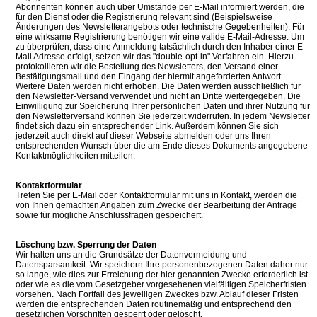
Abonnenten können auch über Umstände per E-Mail informiert werden, die
für den Dienst oder die Registrierung relevant sind (Beispielsweise
Änderungen des Newsletterangebots oder technische Gegebenheiten). Für
eine wirksame Registrierung benötigen wir eine valide E-Mail-Adresse. Um
zu überprüfen, dass eine Anmeldung tatsächlich durch den Inhaber einer E-
Mail Adresse erfolgt, setzen wir das "double-opt-in" Verfahren ein. Hierzu
protokollieren wir die Bestellung des Newsletters, den Versand einer
Bestätigungsmail und den Eingang der hiermit angeforderten Antwort.
Weitere Daten werden nicht erhoben. Die Daten werden ausschließlich für
den Newsletter-Versand verwendet und nicht an Dritte weitergegeben. Die
Einwilligung zur Speicherung Ihrer persönlichen Daten und ihrer Nutzung für
den Newsletterversand können Sie jederzeit widerrufen. In jedem Newsletter
findet sich dazu ein entsprechender Link. Außerdem können Sie sich
jederzeit auch direkt auf dieser Webseite abmelden oder uns Ihren
entsprechenden Wunsch über die am Ende dieses Dokuments angegebene
Kontaktmöglichkeiten mitteilen.
Kontaktformular
Treten Sie per E-Mail oder Kontaktformular mit uns in Kontakt, werden die
von Ihnen gemachten Angaben zum Zwecke der Bearbeitung der Anfrage
sowie für mögliche Anschlussfragen gespeichert.
Löschung bzw. Sperrung der Daten
Wir halten uns an die Grundsätze der Datenvermeidung und
Datensparsamkeit. Wir speichern Ihre personenbezogenen Daten daher nur
so lange, wie dies zur Erreichung der hier genannten Zwecke erforderlich ist
oder wie es die vom Gesetzgeber vorgesehenen vielfältigen Speicherfristen
vorsehen. Nach Fortfall des jeweiligen Zweckes bzw. Ablauf dieser Fristen
werden die entsprechenden Daten routinemäßig und entsprechend den
gesetzlichen Vorschriften gesperrt oder gelöscht.