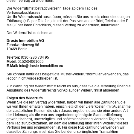
diesen Vertrag zu widerrufen.
Die Widerrufsfrist beträgt vierzehn Tage ab dem Tag des
Vertragsabschlusses.
Um Ihr Widerrufsrecht auszuüben, müssen Sie uns mittels einer eindeutigen
Erklärung (z.B. per Telefon, ein mit der Post versandter Brief, Telefax oder E-
Mail) über Ihren Entschluss, diesen Vertrag zu widerrufen, informieren.
Der Widerruf ist zu richten an:
Droste Immobilien AG
Zehntwerderweg 96
10469 Berlin
Telefon:
(030) 286 734 95
Mobil:
0152/34061055
E-Mail:
info@droste-immobilien.eu
Sie können dafür das beigefügte
Muster-Widerrufsformular
verwenden, das
jedoch nicht vorgeschrieben ist.
Zur Wahrung der Widerrufsfrist reicht es aus, dass Sie die Mitteilung über die
Ausübung des Widerrufsrechts vor Ablauf der Widerrufsfrist absenden.
Folgen des Widerrufs
Wenn Sie diesen Vertrag widerrufen, haben wir Ihnen alle Zahlungen, die
wir von Ihnen erhalten haben, einschließlich der Lieferkosten (mit Ausnahme
der zusätzlichen Kosten, die sich daraus ergeben, dass sie eine andere Art
der Lieferung als die von uns angebotene günstigste Standardlieferung
gewählt haben), unverzüglich und spätestens binnen vierzehn Tagen ab
dem Tag zurückzuzahlen, an dem die Mitteilung über Ihren Widerruf dieses
Vertrags bei uns eingegangen ist. Für diese Rückzahlung verwenden wir
dasselbe Zahlungsmittel, das Sie bei der ursprünglichen Transaktion