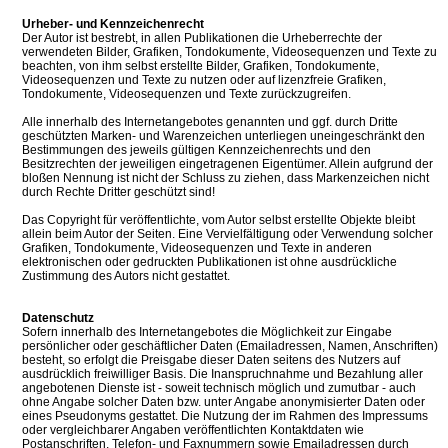
Urheber- und Kennzeichenrecht
Der Autor ist bestrebt, in allen Publikationen die Urheberrechte der
verwendeten Bilder, Grafiken, Tondokumente, Videosequenzen und Texte zu
beachten, von ihm selbst erstellte Bilder, Grafiken, Tondokumente,
Videosequenzen und Texte zu nutzen oder auf lizenzfreie Grafiken,
Tondokumente, Videosequenzen und Texte zurückzugreifen.
Alle innerhalb des Internetangebotes genannten und ggf. durch Dritte
geschützten Marken- und Warenzeichen unterliegen uneingeschränkt den
Bestimmungen des jeweils gültigen Kennzeichenrechts und den
Besitzrechten der jeweiligen eingetragenen Eigentümer. Allein aufgrund der
bloßen Nennung ist nicht der Schluss zu ziehen, dass Markenzeichen nicht
durch Rechte Dritter geschützt sind!
Das Copyright für veröffentlichte, vom Autor selbst erstellte Objekte bleibt
allein beim Autor der Seiten. Eine Vervielfältigung oder Verwendung solcher
Grafiken, Tondokumente, Videosequenzen und Texte in anderen
elektronischen oder gedruckten Publikationen ist ohne ausdrückliche
Zustimmung des Autors nicht gestattet.
Datenschutz
Sofern innerhalb des Internetangebotes die Möglichkeit zur Eingabe
persönlicher oder geschäftlicher Daten (Emailadressen, Namen, Anschriften)
besteht, so erfolgt die Preisgabe dieser Daten seitens des Nutzers auf
ausdrücklich freiwilliger Basis. Die Inanspruchnahme und Bezahlung aller
angebotenen Dienste ist - soweit technisch möglich und zumutbar - auch
ohne Angabe solcher Daten bzw. unter Angabe anonymisierter Daten oder
eines Pseudonyms gestattet. Die Nutzung der im Rahmen des Impressums
oder vergleichbarer Angaben veröffentlichten Kontaktdaten wie
Postanschriften, Telefon- und Faxnummern sowie Emailadressen durch