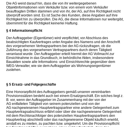
Die AG weist darauf hin, dass die von ihr weitergegebenen
Objektinformationen vom Verkäufer bzw. von einem vom Verkäufer
beauftragten Dritten stammen und von ihr, der AG, auf ihre Richtigkeit nicht
überprüft worden sind. Es ist Sache des Kunden, diese Angaben auf ihre
Richtigkeit hin zu überprüfen. Die AG, die diese Informationen nur weitergibt,
übernimmt für die Richtigkeit keinerlei Haftung.
§ 4 Informationspflicht
Der Auftraggeber (Eigentümer) wird verpflichtet, vor Abschluss des
beabsichtigten Kaufvertrages unter Angabe des Namens und der Anschrift
des vorgesehenen Vertragspartners bei der AG rückzufragen, ob die
Zuführung des vorgesehenen Vertragspartners durch deren Tätigkeit
veranlasst wurde. Der Auftraggeber erteilt hiermit der AG Vollmacht zur
Einsichtnahme in das Grundbuch, in behördliche Akten, insbesondere
Bauakten sowie alle Informations- und Einsichtsrechte gegenüber dem
WEG-Verwalter, wie sie dem Auftraggeber als Wohnungseigentümer
zustehen.
§ 5 Ersatz- und Folgegeschäfte
Eine Honorarpflicht des Auftraggebers gemäß unseren vereinbarten
Provisionssätzen besteht auch bei einem Ersatzgeschäft. Ein solches liegt z.
B. vor, wenn der Auftraggeber im Zusammenhang mit der von der
AG entfalteten Tätigkeit von seinem potenziellen und von der
AG nachgewiesenen Hauptvertragspartner eine andere Gelegenheit zum
Hauptvertragsabschluss erfährt oder über die nachgewiesene Gelegenheit
mit dem Rechtsnachfolger des potenziellen Hauptvertragspartners den
Hauptvertrag abschließt oder das nachgewiesene Objekt käuflich erwirbt,
anstatt es zu mieten, zu pachten bzw. umgekehrt. Um die Provisionspflicht