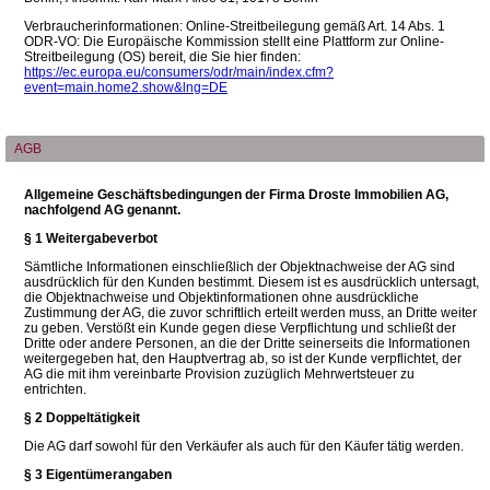
Verbraucherinformationen: Online-Streitbeilegung gemäß Art. 14 Abs. 1
ODR-VO: Die Europäische Kommission stellt eine Plattform zur Online-
Streitbeilegung (OS) bereit, die Sie hier finden:
https://ec.europa.eu/consumers/odr/main/index.cfm?
event=main.home2.show&lng=DE
AGB
Allgemeine Geschäftsbedingungen der Firma Droste Immobilien AG,
nachfolgend AG genannt.
§ 1 Weitergabeverbot
Sämtliche Informationen einschließlich der Objektnachweise der AG sind
ausdrücklich für den Kunden bestimmt. Diesem ist es ausdrücklich untersagt,
die Objektnachweise und Objektinformationen ohne ausdrückliche
Zustimmung der AG, die zuvor schriftlich erteilt werden muss, an Dritte weiter
zu geben. Verstößt ein Kunde gegen diese Verpflichtung und schließt der
Dritte oder andere Personen, an die der Dritte seinerseits die Informationen
weitergegeben hat, den Hauptvertrag ab, so ist der Kunde verpflichtet, der
AG die mit ihm vereinbarte Provision zuzüglich Mehrwertsteuer zu
entrichten.
§ 2 Doppeltätigkeit
Die AG darf sowohl für den Verkäufer als auch für den Käufer tätig werden.
§ 3 Eigentümerangaben