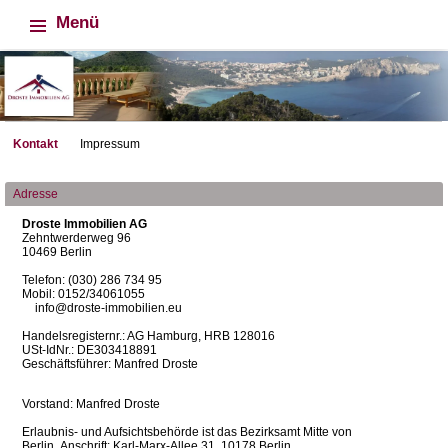
Menü
Kontakt
Impressum
Adresse
Droste Immobilien AG
Zehntwerderweg 96
10469 Berlin
Telefon:
(030) 286 734 95
Mobil:
0152/34061055
info@droste-immobilien.eu
Handelsregisternr.: AG Hamburg, HRB 128016
USt-IdNr.: DE303418891
Geschäftsführer: Manfred Droste
Vorstand: Manfred Droste
Erlaubnis- und Aufsichtsbehörde ist das Bezirksamt Mitte von
Berlin, Anschrift: Karl-Marx-Allee 31, 10178 Berlin