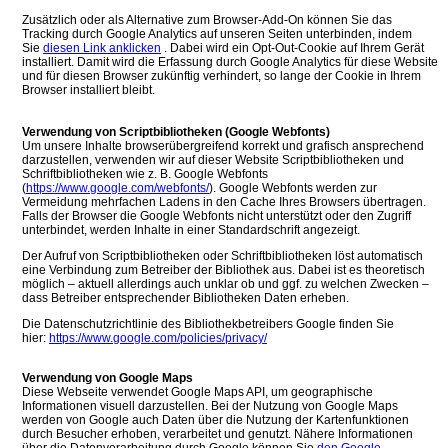
Zusätzlich oder als Alternative zum Browser-Add-On können Sie das
Tracking durch Google Analytics auf unseren Seiten unterbinden, indem
Sie
diesen Link anklicken
. Dabei wird ein Opt-Out-Cookie auf Ihrem Gerät
installiert. Damit wird die Erfassung durch Google Analytics für diese Website
und für diesen Browser zukünftig verhindert, so lange der Cookie in Ihrem
Browser installiert bleibt.
Verwendung von Scriptbibliotheken (Google Webfonts)
Um unsere Inhalte browserübergreifend korrekt und grafisch ansprechend
darzustellen, verwenden wir auf dieser Website Scriptbibliotheken und
Schriftbibliotheken wie z. B. Google Webfonts
(
https://www.google.com/webfonts/
). Google Webfonts werden zur
Vermeidung mehrfachen Ladens in den Cache Ihres Browsers übertragen.
Falls der Browser die Google Webfonts nicht unterstützt oder den Zugriff
unterbindet, werden Inhalte in einer Standardschrift angezeigt.
Der Aufruf von Scriptbibliotheken oder Schriftbibliotheken löst automatisch
eine Verbindung zum Betreiber der Bibliothek aus. Dabei ist es theoretisch
möglich – aktuell allerdings auch unklar ob und ggf. zu welchen Zwecken –
dass Betreiber entsprechender Bibliotheken Daten erheben.
Die Datenschutzrichtlinie des Bibliothekbetreibers Google finden Sie
hier:
https://www.google.com/policies/privacy/
Verwendung von Google Maps
Diese Webseite verwendet Google Maps API, um geographische
Informationen visuell darzustellen. Bei der Nutzung von Google Maps
werden von Google auch Daten über die Nutzung der Kartenfunktionen
durch Besucher erhoben, verarbeitet und genutzt. Nähere Informationen