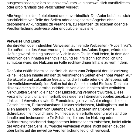
ausgeschlossen, sofern seitens des Autors kein nachweislich vorsätzliches
oder grob fahrlässiges Verschulden vorliegt.
Alle Angebote sind freibleibend und unverbindlich. Der Autor behält es sich
ausdrücklich vor, Teile der Seiten oder das gesamte Angebot ohne
gesonderte Ankündigung zu verändern, zu ergänzen, zu löschen oder die
Veröffentlichung zeitweise oder endgültig einzustellen.
Verweise und Links
Bei direkten oder indirekten Verweisen auf fremde Webseiten ("Hyperlinks"),
die außerhalb des Verantwortungsbereiches des Autors liegen, würde eine
Haftungsverpflichtung ausschließlich in dem Fall in Kraft treten, in dem der
Autor von den Inhalten Kenntnis hat und es ihm technisch möglich und
zumutbar wäre, die Nutzung im Falle rechtswidriger Inhalte zu verhindern.
Der Autor erklärt hiermit ausdrücklich, dass zum Zeitpunkt der Linksetzung
keine illegalen Inhalte auf den zu verlinkenden Seiten erkennbar waren. Auf
die aktuelle und zukünftige Gestaltung, die Inhalte oder die Urheberschaft
der verlinkten/verknüpften Seiten hat der Autor keinerlei Einfluss. Deshalb
distanziert er sich hiermit ausdrücklich von allen Inhalten aller verlinkten
/verknüpften Seiten, die nach der Linksetzung verändert wurden. Diese
Feststellung gilt für alle innerhalb des eigenen Internetangebotes gesetzten
Links und Verweise sowie für Fremdeinträge in vom Autor eingerichteten
Gästebüchern, Diskussionsforen, Linkverzeichnissen, Mailinglisten und in
allen anderen Formen von Datenbanken, auf deren Inhalt externe
Schreibzugriffe möglich sind. Für illegale, fehlerhafte oder unvollständige
Inhalte und insbesondere für Schäden, die aus der Nutzung oder
Nichtnutzung solcherart dargebotener Informationen entstehen, haftet allein
der Anbieter der Seite, auf welche verwiesen wurde, nicht derjenige, der
über Links auf die jeweilige Veröffentlichung lediglich verweist.