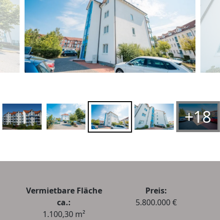
+18
Vermietbare Fläche
Preis:
ca.:
5.800.000 €
1.100,30 m²