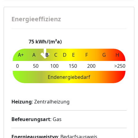
Energieeffizienz
75
kWh/(m²a)
A+
A
B
C
D
E
F
G
H
0
50
100
150
200
>250
Endenergiebedarf
Heizung
: Zentralheizung
Befeuerungsart
: Gas
Energieausweistyp
: Bedarfsausweis