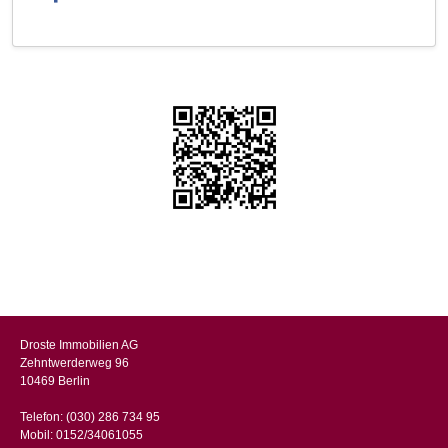
Droste Immobilien AG
Zehntwerderweg 96
10469 Berlin
Telefon:
(030) 286 734 95
Mobil:
0152/34061055